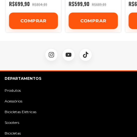
R$699,90
R$599,90
R$6
R$804,89
R$689,89
DEPARTAMENTOS
Produtos
Acessórios
Bicicletas Elétricas
Scooters
Bicicletas