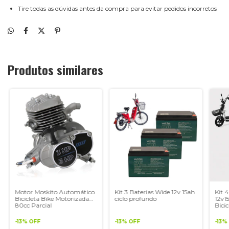
Tire todas as dúvidas antes da compra para evitar pedidos incorretos
Produtos similares
Motor Moskito Automático
Kit 3 Baterias Wide 12v 15ah
Kit 4
Bicicleta Bike Motorizada
ciclo profundo
12v1
80cc Parcial
Bicic
-
13
%
OFF
-
13
%
OFF
-
13
%