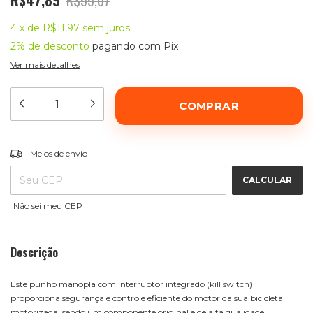
R$47,89
R$55,07
4
x
de
R$11,97
sem juros
2% de desconto
pagando com Pix
Ver mais detalhes
ALTERAR CEP
Entregas para o CEP:
Meios de envio
CALCULAR
Não sei meu CEP
Descrição
Este punho manopla com interruptor integrado (kill switch)
proporciona segurança e controle eficiente do motor da sua bicicleta
motorizada, sendo um componente original e de alta qualidade.