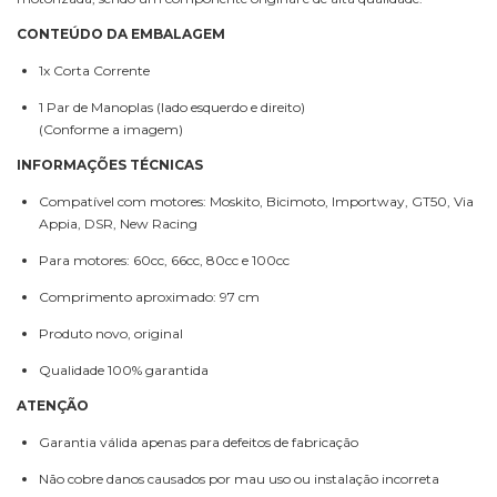
CONTEÚDO DA EMBALAGEM
1x Corta Corrente
1 Par de Manoplas (lado esquerdo e direito)
(Conforme a imagem)
INFORMAÇÕES TÉCNICAS
Compatível com motores: Moskito, Bicimoto, Importway, GT50, Via
Appia, DSR, New Racing
Para motores: 60cc, 66cc, 80cc e 100cc
Comprimento aproximado: 97 cm
Produto novo, original
Qualidade 100% garantida
ATENÇÃO
Garantia válida apenas para defeitos de fabricação
Não cobre danos causados por mau uso ou instalação incorreta