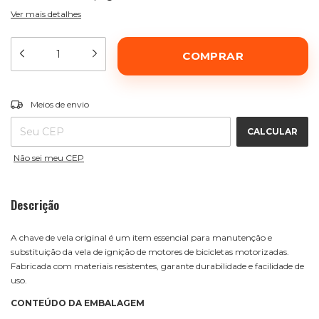
Ver mais detalhes
ALTERAR CEP
Entregas para o CEP:
Meios de envio
CALCULAR
Não sei meu CEP
Descrição
A chave de vela original é um item essencial para manutenção e
substituição da vela de ignição de motores de bicicletas motorizadas.
Fabricada com materiais resistentes, garante durabilidade e facilidade de
uso.
CONTEÚDO DA EMBALAGEM