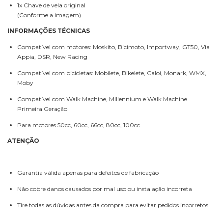
1x Chave de vela original
(Conforme a imagem)
INFORMAÇÕES TÉCNICAS
Compatível com motores: Moskito, Bicimoto, Importway, GT50, Via
Appia, DSR, New Racing
Compatível com bicicletas: Mobilete, Bikelete, Caloi, Monark, WMX,
Moby
Compatível com Walk Machine, Millennium e Walk Machine
Primeira Geração
Para motores 50cc, 60cc, 66cc, 80cc, 100cc
ATENÇÃO
Garantia válida apenas para defeitos de fabricação
Não cobre danos causados por mal uso ou instalação incorreta
Tire todas as dúvidas antes da compra para evitar pedidos incorretos